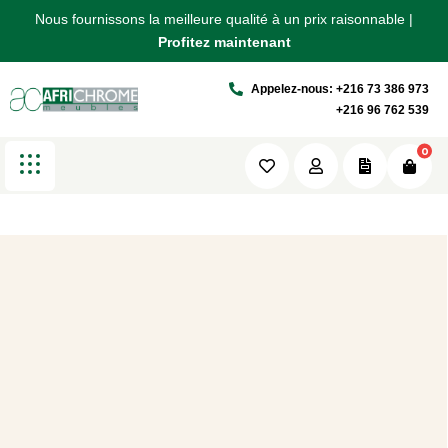
Nous fournissons la meilleure qualité à un prix raisonnable |
Nous fournissons la meilleure qualité à un prix raisonnable |
Nous fournissons la meilleure qualité à un prix raisonnable |
Main Home
Profitez maintenant
Profitez maintenant
Profitez maintenant
Appelez-nous: +216 73 386 973
Africhrome
Main Home
+216 96 762 539
0