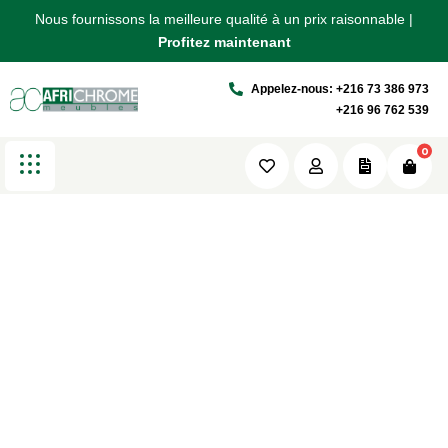
Nous fournissons la meilleure qualité à un prix raisonnable |
Nous fournissons la meilleure qualité à un prix raisonnable |
Nous fournissons la meilleure qualité à un prix raisonnable |
Our Clients
Profitez maintenant
Profitez maintenant
Profitez maintenant
Appelez-nous: +216 73 386 973
Africhrome
Our Clients
+216 96 762 539
0