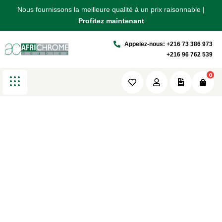
Nous fournissons la meilleure qualité à un prix raisonnable |
Nous fournissons la meilleure qualité à un prix raisonnable |
Nous fournissons la meilleure qualité à un prix raisonnable |
Pinterest List
Profitez maintenant
Profitez maintenant
Profitez maintenant
Appelez-nous: +216 73 386 973
Africhrome
Pinterest List
+216 96 762 539
0