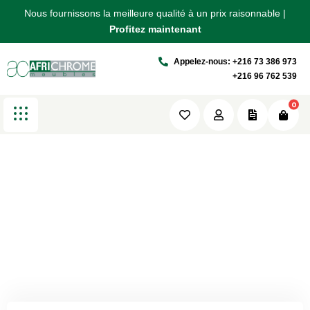
Nous fournissons la meilleure qualité à un prix raisonnable |
Nous fournissons la meilleure qualité à un prix raisonnable |
Nous fournissons la meilleure qualité à un prix raisonnable |
Five Columns Wide
Profitez maintenant
Profitez maintenant
Profitez maintenant
Appelez-nous: +216 73 386 973
Africhrome
Portfolio
Five Columns Wide
+216 96 762 539
0