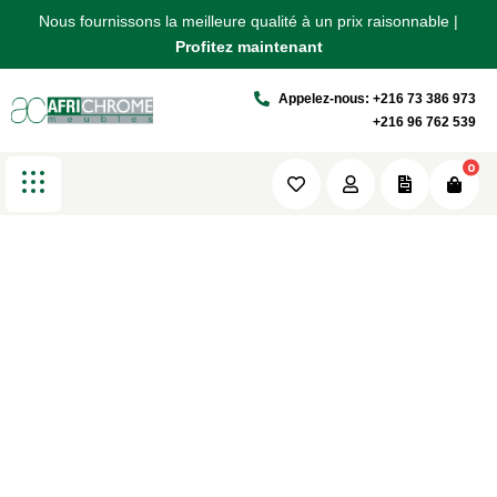
Nous fournissons la meilleure qualité à un prix raisonnable |
Nous fournissons la meilleure qualité à un prix raisonnable |
Nous fournissons la meilleure qualité à un prix raisonnable |
Standard List
Profitez maintenant
Profitez maintenant
Profitez maintenant
Appelez-nous: +216 73 386 973
Africhrome
Portfolio
Standard List
+216 96 762 539
0