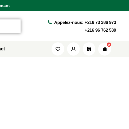
enant
enant
enant
Africhrome
Portfolio
Two Columns
Appelez-nous: +216 73 386 973
+216 96 762 539
0
ct