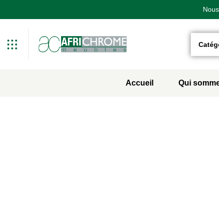
Nous 
Nous 
Nous 
Two Columns
Catég
Accueil
Qui somme