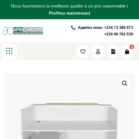
Nous fournissons la meilleure qualité à un prix raisonnable |
Nous fournissons la meilleure qualité à un prix raisonnable |
Nous fournissons la meilleure qualité à un prix raisonnable |
Détails de la boutique
Profitez maintenant
Profitez maintenant
Profitez maintenant
Appelez-nous: +216 73 386 973
Africhrome
Produits
Comptoir STAR
+216 96 762 539
0