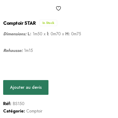
Comptoir STAR
In Stock
Dimensions:
L:
1m50 x
l:
0m70 x
H:
0m75
Rehausse:
1m15
Ajouter au devis
Réf:
BS150
Catégorie:
Comptoir