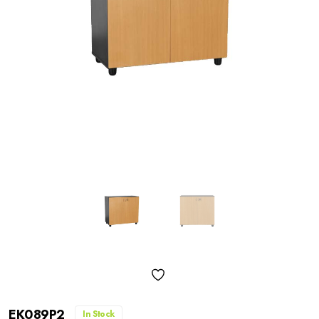
EK089P2
In Stock