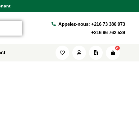
enant
enant
enant
Africhrome
Produits
Fauteuil ETA DM
Appelez-nous: +216 73 386 973
+216 96 762 539
0
ct