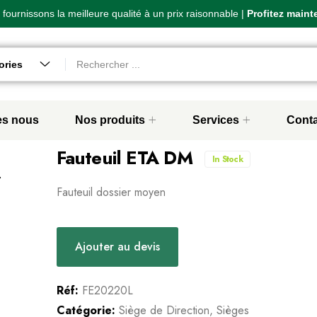
fournissons la meilleure qualité à un prix raisonnable |
fournissons la meilleure qualité à un prix raisonnable |
fournissons la meilleure qualité à un prix raisonnable |
Profitez maint
Profitez maint
Profitez maint
que
ories
s nous
Nos produits
Services
Conta
Fauteuil ETA DM
In Stock
Fauteuil dossier moyen
Ajouter au devis
Réf:
FE20220L
Catégorie:
Siège de Direction
,
Sièges