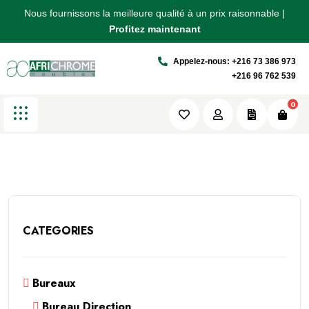
Nous fournissons la meilleure qualité à un prix raisonnable |
Nous fournissons la meilleure qualité à un prix raisonnable |
Nous fournissons la meilleure qualité à un prix raisonnable |
Blocs Tiroirs
Profitez maintenant
Profitez maintenant
Profitez maintenant
Appelez-nous: +216 73 386 973
Africhrome
Produits
Rangement
+216 96 762 539
Blocs Tiroirs
0
CATEGORIES
Bureaux
Bureau Direction